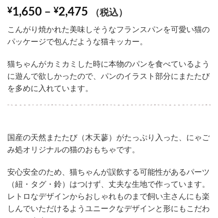
8
件の利用者
価
1,650
–
2,475
¥
¥
評価に基づ
（税込）
く5段階評
格
価のうち、
こんがり焼かれた美味しそうなフランスパンを可愛い猫の
帯:
5
点
パッケージで包んだような猫キッカー。
¥1,650
–
猫ちゃんがカミカミした時に本物のパンを食べているよう
¥2,475
に遊んで欲しかったので、パンのイラスト部分にまたたび
を多めに入れています。
国産の天然またたび（木天蓼）がたっぷり入った、にゃご
み処オリジナルの猫のおもちゃです。
安心安全のため、猫ちゃんが誤飲する可能性があるパーツ
（紐・タグ・鈴）はつけず、丈夫な生地で作っています。
レトロなデザインからおしゃれものまで飼い主さんにも楽
しんでいただけるようユニークなデザインと形にもこだわ