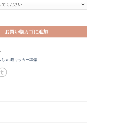
猫キッカー Cat Paw 三毛 ・キジトラ個
お買い物カゴに追加
し
もちゃ
,
猫キッカー準備