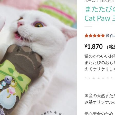
ホーム
/
猫のおも
またたび
Add to
Cat Pa
wishlist
(
5
件
5
件の利用者
1,870
¥
評価に基づ
（税
く5段階評
価のうち、
猫のかわいいお
5
点
またたびのおもちゃ
えてケリケリし
国産の天然また
み処オリジナル
安心安全のため