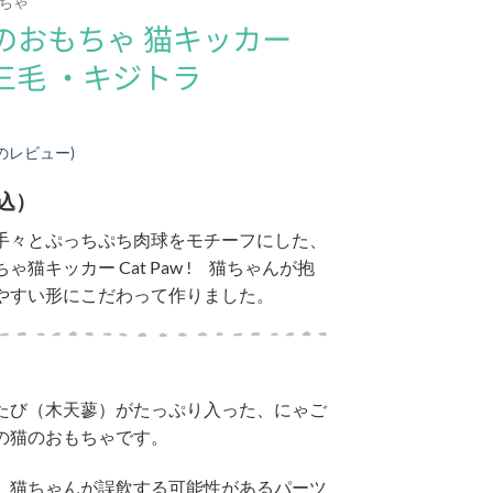
ちゃ
のおもちゃ 猫キッカー
w 三毛 ・キジトラ
のレビュー)
込）
手々とぷっちぷち肉球をモチーフにした、
猫キッカー Cat Paw ! 猫ちゃんが抱
やすい形にこだわって作りました。
たび（木天蓼）がたっぷり入った、にゃご
の猫のおもちゃです。
、猫ちゃんが誤飲する可能性があるパーツ