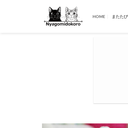
Skip
to
HOME
またたび
content