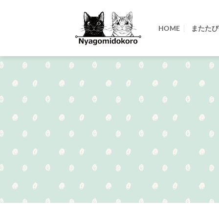
Skip
to
HOME
またたび
content