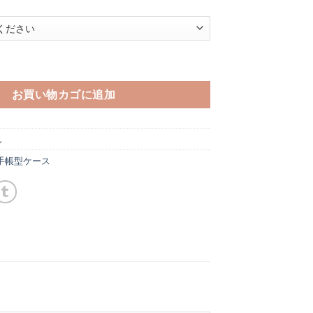
型ケース フランスパンとサバトラ猫 【受注制作・送料無料・印刷会社よ
お買い物カゴに追加
し
e 手帳型ケース