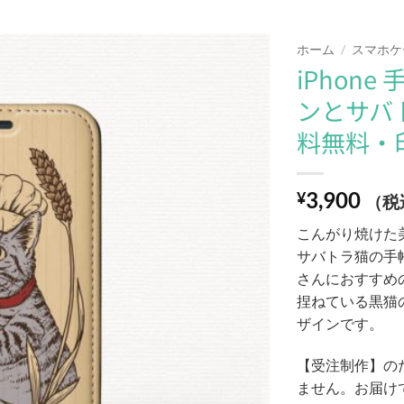
ホーム
/
スマホケ
iPhon
Add to
ンとサバ
wishlist
料無料・
3,900
¥
（税
こんがり焼けた
サバトラ猫の手帳
さんにおすすめ
捏ねている黒猫
ザインです。
【受注制作】の
ません。お届け