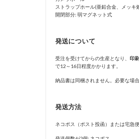
ストラップホール(亜鉛合金、メッキ処
開閉部分: 弱マグネット式
発送について
受注を受けてからの生産となり、
印
で12～16日程度かかります。
納品書は同梱されません。必要な場
発送方法
ネコポス（ポスト投函）または宅急
発送個数が2個: ネコポス