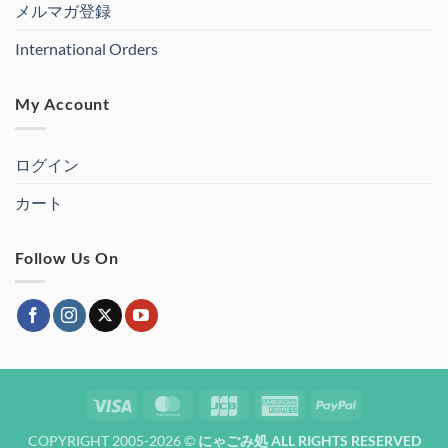
メルマガ登録
International Orders
My Account
ログイン
カート
Follow Us On
Visa
MasterCard
JCB
American
PayPal
Express
COPYRIGHT 2005-2026 ©
にゃごみ処 ALL RIGHTS RESERVED