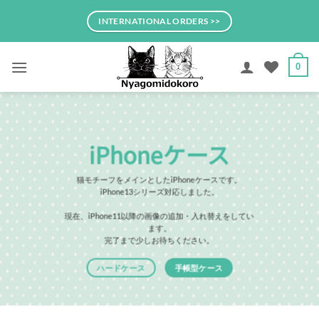
Skip
INTERNATIONAL ORDERS >>
to
content
0
iPhoneケース
猫モチーフをメインとしたiPhoneケースです。
iPhone13シリーズ対応しました。
現在、iPhone11以降の画像の追加・入れ替えをしてい
ます。
完了まで少しお待ちください。
ハードケース
手帳型ケース